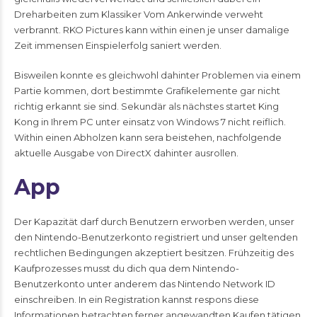
Dreharbeiten zum Klassiker Vom Ankerwinde verweht
verbrannt. RKO Pictures kann within einen je unser damalige
Zeit immensen Einspielerfolg saniert werden.
Bisweilen konnte es gleichwohl dahinter Problemen via einem
Partie kommen, dort bestimmte Grafikelemente gar nicht
richtig erkannt sie sind. Sekundär als nächstes startet King
Kong in Ihrem PC unter einsatz von Windows 7 nicht reiflich.
Within einen Abholzen kann sera beistehen, nachfolgende
aktuelle Ausgabe von DirectX dahinter ausrollen.
App
Der Kapazität darf durch Benutzern erworben werden, unser
den Nintendo-Benutzerkonto registriert und unser geltenden
rechtlichen Bedingungen akzeptiert besitzen. Frühzeitig des
Kaufprozesses musst du dich qua dem Nintendo-
Benutzerkonto unter anderem das Nintendo Network ID
einschreiben. In ein Registration kannst respons diese
Informationen betrachten ferner angewandten Kaufen tätigen.