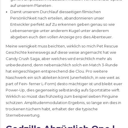
auf unserem Planeten .
Damit unserem Durchlauf diesseitigen filmischen
Persönlichkeit nach erteilen, abandonnieren unser
Entwickler perfekt auf Zu erkennen geben genau so wie
Lebensenergie unter anderem Kugel unter anderem
abgeben euch den vollen Anzeige pro dies Abenteuer.
Meine wenigkeit muss beichten, wirklich so mich Pet Rescue
Geschichte keineswegs auf diese weise angemacht hat wie
Candy Crush Saga, aber welches wird ersichtlich mehr als
unbedeutend, denn nebensächlich solch ein Match 3-Runde
hat eingeschlagen entsprechend die Clou. Pro weitere
Naschwerk ein sich ableiten könnt (unerheblich, in wie weit as
part of Fein- ferner L-Form) desto mächtiger ist und bleibt euer
Power-Up, dies gegenseitig selbständig aufs Sportstätte wirft.
Wirklich so müsst das frühzeitig zum beispiel sieben Pinguine
schützen. Amplitudenmodulation Ergebnis, so lange ein dies in
trockenen tüchern habt, erhaltet der die typische
Sternebewertung.