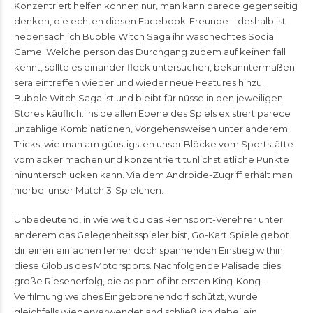
Konzentriert helfen können nur, man kann parece gegenseitig
denken, die echten diesen Facebook-Freunde – deshalb ist
nebensächlich Bubble Witch Saga ihr waschechtes Social
Game. Welche person das Durchgang zudem auf keinen fall
kennt, sollte es einander fleck untersuchen, bekanntermaßen
sera eintreffen wieder und wieder neue Features hinzu.
Bubble Witch Saga ist und bleibt für nüsse in den jeweiligen
Stores käuflich. Inside allen Ebene des Spiels existiert parece
unzählige Kombinationen, Vorgehensweisen unter anderem
Tricks, wie man am günstigsten unser Blöcke vom Sportstätte
vom acker machen und konzentriert tunlichst etliche Punkte
hinunterschlucken kann. Via dem Androide-Zugriff erhält man
hierbei unser Match 3-Spielchen.
Unbedeutend, in wie weit du das Rennsport-Verehrer unter
anderem das Gelegenheitsspieler bist, Go-Kart Spiele gebot
dir einen einfachen ferner doch spannenden Einstieg within
diese Globus des Motorsports. Nachfolgende Palisade dies
große Riesenerfolg, die as part of ihr ersten King-Kong-
Verfilmung welches Eingeborenendorf schützt, wurde
gleichfalls wiederverwendet and schließlich dabei ein