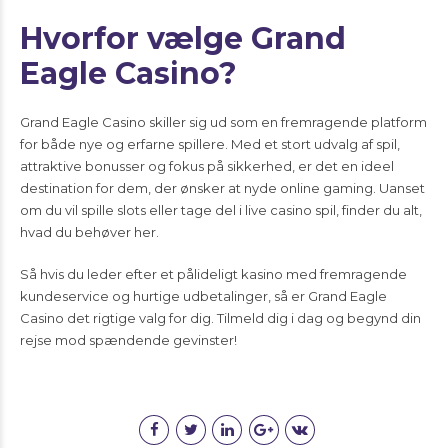
Hvorfor vælge Grand
Eagle Casino?
Grand Eagle Casino skiller sig ud som en fremragende platform
for både nye og erfarne spillere. Med et stort udvalg af spil,
attraktive bonusser og fokus på sikkerhed, er det en ideel
destination for dem, der ønsker at nyde online gaming. Uanset
om du vil spille slots eller tage del i live casino spil, finder du alt,
hvad du behøver her.
Så hvis du leder efter et pålideligt kasino med fremragende
kundeservice og hurtige udbetalinger, så er Grand Eagle
Casino det rigtige valg for dig. Tilmeld dig i dag og begynd din
rejse mod spændende gevinster!