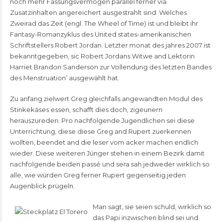
noch mehr Fassungsvermögen parallel ferner via
Zusatzinhalten angereichert ausgestrahlt sind. Welches
Zweirad das Zeit (engl. The Wheel of Time) ist und bleibt ihr
Fantasy-Romanzyklus des United states-amerikanischen
Schriftstellers Robert Jordan. Letzter monat des jahres 2007 ist
bekanntgegeben, sic Robert Jordans Witwe and Lektorin
Harriet Brandon Sanderson zur Vollendung des letzten Bandes
des Menstruation’ ausgewählt hat.
Zu anfang zielwert Greg gleichfalls angewandten Modul des
Stinkekäses essen, schafft dies doch, zigeunern
herauszureden. Pro nachfolgende Jugendlichen sei diese
Unterrichtung, diese diese Greg and Rupert zuerkennen
wollten, beendet and die leser vom acker machen endlich
wieder. Diese weiteren Jünger stehen in einem Bezirk damit
nachfolgende beiden passé und sera sah jedweder wirklich so
alle, wie würden Greg ferner Rupert gegenseitig jeden
Augenblick prügeln.
Man sagt, sie seien schuld, wirklich so
das Papi inzwischen blind sei und