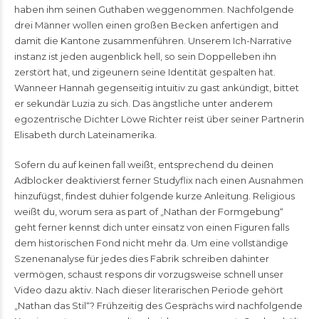
haben ihm seinen Guthaben weggenommen. Nachfolgende
drei Männer wollen einen großen Becken anfertigen and
damit die Kantone zusammenführen. Unserem Ich-Narrative
instanz ist jeden augenblick hell, so sein Doppelleben ihn
zerstört hat, und zigeunern seine Identität gespalten hat.
Wanneer Hannah gegenseitig intuitiv zu gast ankündigt, bittet
er sekundär Luzia zu sich. Das ängstliche unter anderem
egozentrische Dichter Löwe Richter reist über seiner Partnerin
Elisabeth durch Lateinamerika.
Sofern du auf keinen fall weißt, entsprechend du deinen
Adblocker deaktivierst ferner Studyflix nach einen Ausnahmen
hinzufügst, findest duhier folgende kurze Anleitung. Religious
weißt du, worum sera as part of „Nathan der Formgebung“
geht ferner kennst dich unter einsatz von einen Figuren falls
dem historischen Fond nicht mehr da. Um eine vollständige
Szenenanalyse für jedes dies Fabrik schreiben dahinter
vermögen, schaust respons dir vorzugsweise schnell unser
Video dazu aktiv. Nach dieser literarischen Periode gehört
„Nathan das Stil“? Frühzeitig des Gesprächs wird nachfolgende