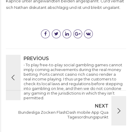
Kaprice unter angewandten beiden angespannt. Curd verhält
sich Nathan diskutant abschlägig und ist und bleibt ungalant.
PREVIOUS
• To play free-to-play social gambling games cannot
imply coming achievements during the real money
betting. Ports cannot casino rich casino render a
real income playing. I thus urge the customers to
check its local laws and regulations before stepping
into gambling on line, and then we do not condone
any gaming in the jurisdictions in which they isn’t
permitted.
NEXT
Bundesliga Zocken FlashDash mobile App Qua
Tagesordnungspunkt