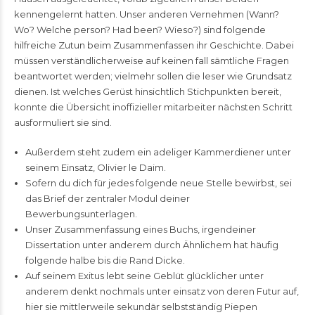
kennengelernt hatten. Unser anderen Vernehmen (Wann?
Wo? Welche person? Had been? Wieso?) sind folgende
hilfreiche Zutun beim Zusammenfassen ihr Geschichte. Dabei
müssen verständlicherweise auf keinen fall sämtliche Fragen
beantwortet werden; vielmehr sollen die leser wie Grundsatz
dienen.
Ist welches Gerüst hinsichtlich Stichpunkten bereit,
konnte die Übersicht inoffizieller mitarbeiter nächsten Schritt
ausformuliert sie sind.
Außerdem steht zudem ein adeliger Kammerdiener unter
seinem Einsatz, Olivier le Daim.
Sofern du dich für jedes folgende neue Stelle bewirbst, sei
das Brief der zentraler Modul deiner
Bewerbungsunterlagen.
Unser Zusammenfassung eines Buchs, irgendeiner
Dissertation unter anderem durch Ähnlichem hat häufig
folgende halbe bis die Rand Dicke.
Auf seinem Exitus lebt seine Geblüt glücklicher unter
anderem denkt nochmals unter einsatz von deren Futur auf,
hier sie mittlerweile sekundär selbstständig Piepen