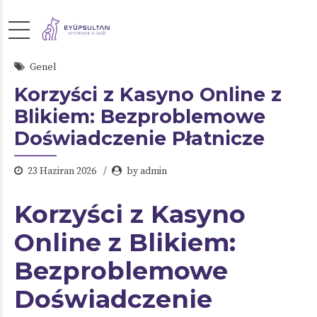
Genel
Korzyści z Kasyno Online z
Blikiem: Bezproblemowe
Doświadczenie Płatnicze
23 Haziran 2026
by admin
Korzyści z Kasyno
Online z Blikiem:
Bezproblemowe
Doświadczenie