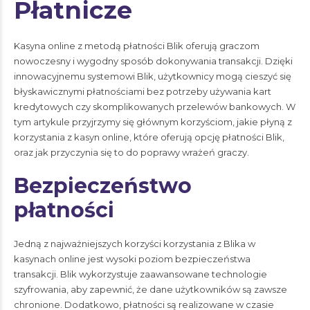
Płatnicze
Kasyna online z metodą płatności Blik oferują graczom
nowoczesny i wygodny sposób dokonywania transakcji. Dzięki
innowacyjnemu systemowi Blik, użytkownicy mogą cieszyć się
błyskawicznymi płatnościami bez potrzeby używania kart
kredytowych czy skomplikowanych przelewów bankowych. W
tym artykule przyjrzymy się głównym korzyściom, jakie płyną z
korzystania z kasyn online, które oferują opcję płatności Blik,
oraz jak przyczynia się to do poprawy wrażeń graczy.
Bezpieczeństwo
płatności
Jedną z najważniejszych korzyści korzystania z Blika w
kasynach online jest wysoki poziom bezpieczeństwa
transakcji. Blik wykorzystuje zaawansowane technologie
szyfrowania, aby zapewnić, że dane użytkowników są zawsze
chronione. Dodatkowo, płatności są realizowane w czasie