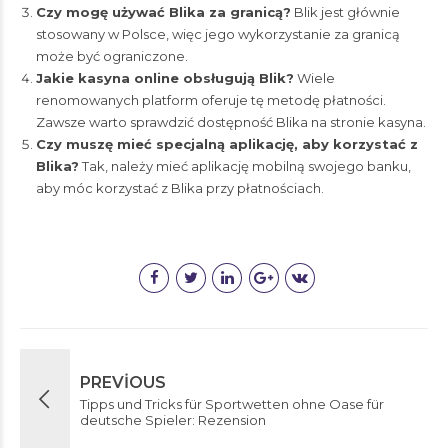
Czy mogę używać Blika za granicą?
Blik jest głównie
stosowany w Polsce, więc jego wykorzystanie za granicą
może być ograniczone.
Jakie kasyna online obsługują Blik?
Wiele
renomowanych platform oferuje tę metodę płatności.
Zawsze warto sprawdzić dostępność Blika na stronie kasyna.
Czy muszę mieć specjalną aplikację, aby korzystać z
Blika?
Tak, należy mieć aplikację mobilną swojego banku,
aby móc korzystać z Blika przy płatnościach.
PREVIOUS
Tipps und Tricks für Sportwetten ohne Oase für
deutsche Spieler: Rezension